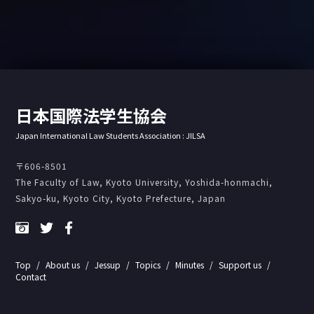
日本国際法学生協会
Japan International Law Students Association : JILSA
〒606-8501
The Faculty of Law, Kyoto University, Yoshida-honmachi,
Sakyo-ku, Kyoto City, Kyoto Prefecture, Japan
Top
About us
Jessup
Topics
Minutes
Support us
Contact